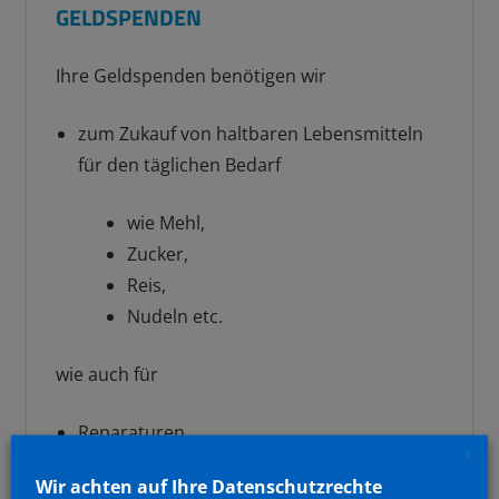
GELDSPENDEN
Ihre Geldspenden benötigen wir
zum Zukauf von haltbaren Lebensmitteln
für den täglichen Bedarf
wie Mehl,
Zucker,
Reis,
Nudeln etc.
wie auch für
Reparaturen,
X
Versicherungen,
Wir achten auf Ihre Datenschutzrechte
Nebenkosten und