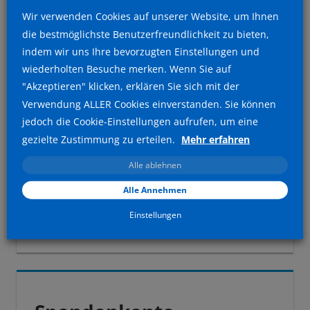
allgemeine KFZ-Kosten etc.
Wir verwenden Cookies auf unserer Website, um Ihnen
die bestmöglichste Benutzerfreundlichkeit zu bieten,
indem wir uns Ihre bevorzugten Einstellungen und
Sparkasse Krefeld
wiederholten Besuche merken. Wenn Sie auf
Spendenkonto
IBAN DE28 3205 0000
"Akzeptieren" klicken, erklären Sie sich mit der
0000 0373 74
Verwendung ALLER Cookies einverstanden. Sie können
jedoch die Cookie-Einstellungen aufrufen, um eine
Für Zuwendungen bis zu einem Betrag von 300,- Euro gilt
gezielte Zustimmung zu erteilen.
Mehr erfahren
der Überweisungsbeleg in Verbindung mit dem
Alle ablehnen
Kontoauszug als Zuwendungsbestätigung. Für Beträge
über 300,- Euro senden wir Ihnen unaufgefordert eine
Alle Annehmen
Zuwendungsbestätigung. Deshalb bitten wir Sie, Ihre
Anschrift deutlich lesbar einzutragen.
Einstellungen