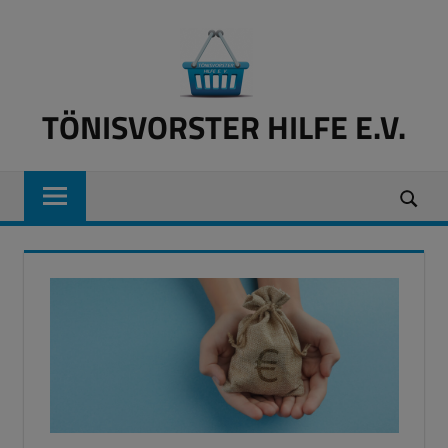
Zum
Inhalt
springen
TÖNISVORSTER HILFE E.V.
Lebensmittel
für
Bedürftige