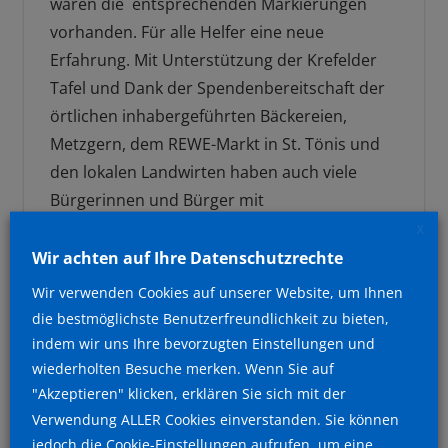
waren die entsprechenden Markierungen
vorhanden. Für alle Helfer eine neue
Erfahrung. Mit Unterstützung der Krefelder
Tafel und Dank der Spendenbereitschaft der
örtlichen inhabergeführten Bäckereien,
Metzgern, dem REWE-Markt in St. Tönis und
den lokalen Landwirten haben auch viele
Bürgerinnen und Bürger mit
Lebensmittelspenden diese Ausgabe
X
ermöglicht.
Wir achten auf Ihre Datenschutzrechte
Wir verwenden Cookies auf unserer Website, um Ihnen
Seit den Einschränkungen durch die Corona
die bestmöglichste Benutzerfreundlichkeit zu bieten,
Pandemie haben wir keinen Termin für die
indem wir uns Ihre bevorzugten Einstellungen und
Lebensmittelausgabe gestrichen und uns den
wiederholten Besuche merken. Wenn Sie auf
jeweiligen Anforderungen angepasst. Das ist
"Akzeptieren" klicken, erklären Sie sich mit der
nur gelungen weil uns Schülerinnen, Schüler,
Verwendung ALLER Cookies einverstanden. Sie können
jedoch die Cookie-Einstellungen aufrufen, um eine
Studentinnen, Studenten und junge