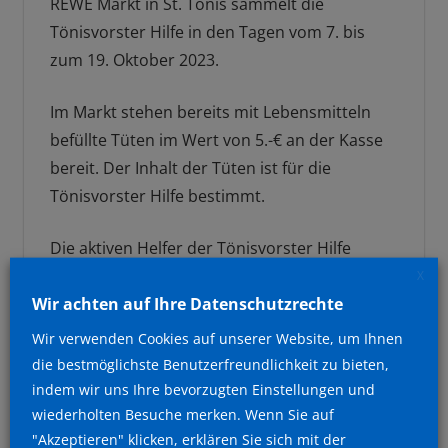
REWE Markt in St. Tönis sammelt die
Tönisvorster Hilfe in den Tagen vom 7. bis
zum 19. Oktober 2023.
Im Markt stehen bereits mit Lebensmitteln
befüllte Tüten im Wert von 5.-€ an der Kasse
bereit. Der Inhalt der Tüten ist für die
Tönisvorster Hilfe bestimmt.
Die aktiven Helfer der Tönisvorster Hilfe
werden am Donnerstag,
10. Oktober
und den
X
Wir achten auf Ihre Datenschutzrechte
17. Oktober
und dann jeweils Samstag
am
12. und 19. Oktober (jeweils von 10-14 Uhr)
,
Wir verwenden Cookies auf unserer Website, um Ihnen
sowie Freitags Abends direkt vor Ort sein und
die bestmöglichste Benutzerfreundlichkeit zu bieten,
um den Kauf der Tüten zu bitten.
indem wir uns Ihre bevorzugten Einstellungen und
wiederholten Besuche merken. Wenn Sie auf
Beitragsnavigation
"Akzeptieren" klicken, erklären Sie sich mit der
Vorheriger
Dorfliebe Tönisvorst spendet