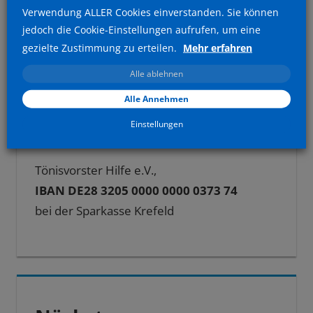
Verwendung ALLER Cookies einverstanden. Sie können
Beitrag:
Nächster
Großzügige Spende der Kolpingsfamilie ST.
jedoch die Cookie-Einstellungen aufrufen, um eine
Beitrag:
Tönis
gezielte Zustimmung zu erteilen.
Mehr erfahren
Alle ablehnen
Alle Annehmen
Spendenkonto
Einstellungen
Tönisvorster Hilfe e.V.,
IBAN DE28 3205 0000 0000 0373 74
bei der Sparkasse Krefeld